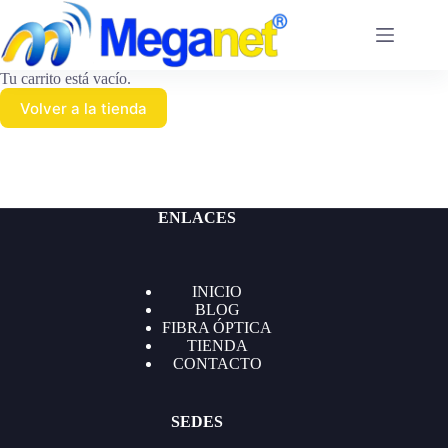
Saltar
al
contenido
Tu carrito está vacío.
Volver a la tienda
ENLACES
INICIO
BLOG
FIBRA ÓPTICA
TIENDA
CONTACTO
SEDES