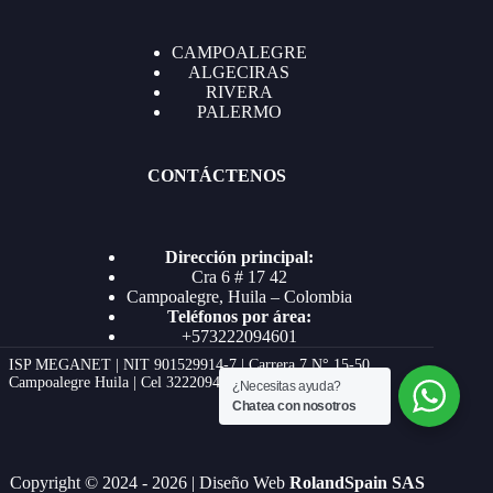
CAMPOALEGRE
ALGECIRAS
RIVERA
PALERMO
CONTÁCTENOS
Dirección principal:
Cra 6 # 17 42
Campoalegre, Huila – Colombia
Teléfonos por área:
+573222094601
ISP MEGANET | NIT 901529914-7 | Carrera 7 N° 15-50
Campoalegre Huila | Cel 3222094601
¿Necesitas ayuda?
Chatea con nosotros
Copyright © 2024 - 2026 | Diseño Web
RolandSpain SAS