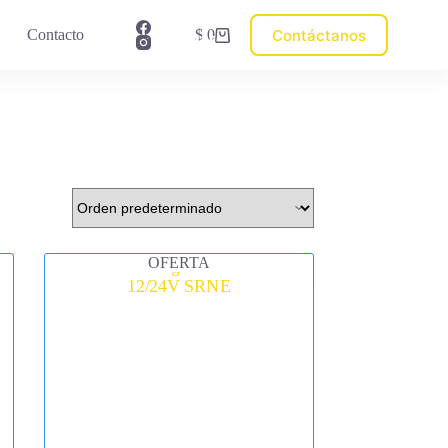
💳
Contáctanos
Contacto
$
0
Pagar
Carro
Factura
de
compra
OFERTA