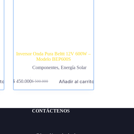
Inversor Onda Pura Belttt 12V 600W –
Modelo BEP600S
Componentes
,
Energía Solar
ito
Añadir al carrito
$
450.000
$
500.000
El
El
precio
precio
original
actual
era:
es:
$ 500.000.
$ 450.000.
CONTÁCTENOS