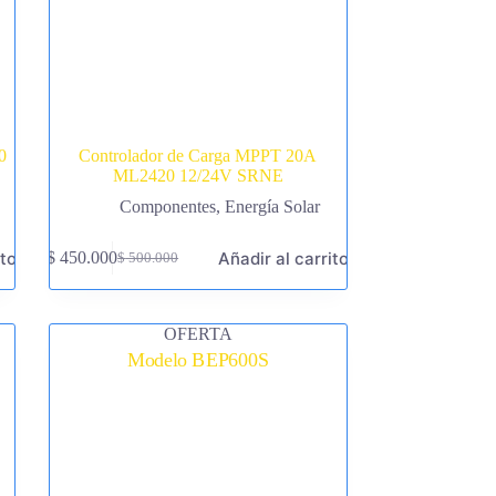
0
Controlador de Carga MPPT 20A
ML2420 12/24V SRNE
Componentes
,
Energía Solar
ito
Añadir al carrito
$
450.000
$
500.000
El
El
precio
precio
original
actual
era:
es:
OFERTA
$ 500.000.
$ 450.000.