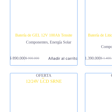
Batería de GEL 12V 100Ah Tensite
Batería de Li
Componentes
,
Energía Solar
Compo
Añadir al carrito
$
890.000
$
1.390.000
$
900.000
$
1.400
El
El
El
El
precio
precio
precio
precio
original
actual
original
actual
era:
es:
era:
es:
OFERTA
$ 900.000.
$ 890.000.
$ 1.400
$ 1.390