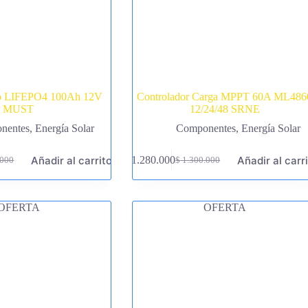
tio LIFEPO4 100Ah 12V
Controlador Carga MPPT 60A ML486
MUST
12/24/48 SRNE
nentes
,
Energía Solar
Componentes
,
Energía Solar
Añadir al carrito
Añadir al carr
$
1.280.000
.000
$
1.300.000
El
El
precio
precio
original
actual
era:
es:
OFERTA
OFERTA
.000.
.000.
$ 1.300.000.
$ 1.280.000.