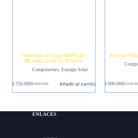
Controlador de Carga MPPT 40A
Inversor Onda
ML2440 12/24V LCD SRNE
Compo
Componentes
,
Energía Solar
Añadir al carrito
$
550.000
$
900.000
$
600.000
$
950.0
El
El
El
El
precio
precio
precio
precio
original
actual
original
actual
era:
es:
era:
es:
$ 600.000.
$ 550.000.
$ 950.0
$ 900.0
ENLACES