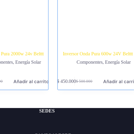
 Pura 2000w 24v Belttt
Inversor Onda Pura 600w 24V Belttt
nentes
,
Energía Solar
Componentes
,
Energía Solar
Añadir al carrito
Añadir al carr
$
450.000
00
$
500.000
El
El
precio
precio
original
actual
era:
es:
00.
00.
$ 500.000.
$ 450.000.
SEDES