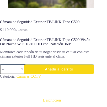
Cámara de Seguridad Exterior TP-LINK Tapo C500
$
110.000
$
220.000
El
El
precio
precio
Cámara de Seguridad Exterior TP-LINK Tapo C500 Visión
original
actual
Dia|Noche WiFi 1080 FHD con Rotación 360°
era:
es:
$ 220.000.
$ 110.000.
Monitorea cada rincón de tu hogar desde tu celular con esta
cámara exterior Full HD resistente al clima.
Cámara
Añadir al carrito
de
Seguridad
Categoría:
Cámaras CCTV
Exterior
TP-
LINK
Tapo
C500
cantidad
Descripción