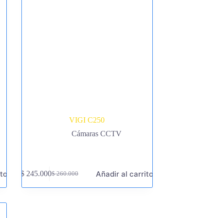
VIGI C250
Cámaras CCTV
ito
Añadir al carrito
$
245.000
$
260.000
El
El
precio
precio
original
actual
era:
es:
$ 260.000.
$ 245.000.