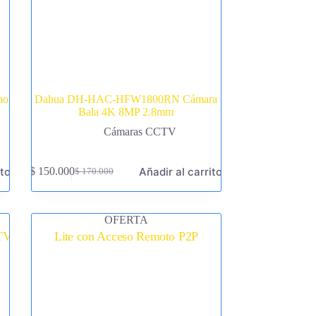
mo
Dahua DH-HAC-HFW1800RN Cámara
Bala 4K 8MP 2.8mm
Cámaras CCTV
ito
Añadir al carrito
$
150.000
$
170.000
El
El
precio
precio
original
actual
era:
es:
OFERTA
$ 170.000.
$ 150.000.