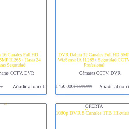
16 Canales Full HD
DVR Dahua 32 Canales Full HD 5M
 5MP H.265+ Hasta 24
WizSense IA H.265+ Seguridad CCT
ras Seguridad
Profesional
maras CCTV
,
DVR
Cámaras CCTV
,
DVR
Añadir al carrito
Añadir al carr
$
1.450.000
00
$
1.500.000
El
El
precio
precio
original
actual
era:
es:
OFERTA
00.
00.
$ 1.500.000.
$ 1.450.000.