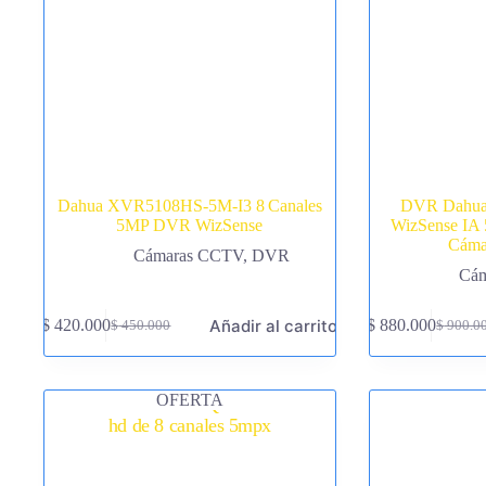
Dahua XVR5108HS-5M-I3 8 Canales
DVR Dahua 
5MP DVR WizSense
WizSense IA
Cáma
Cámaras CCTV
,
DVR
Cá
Añadir al carrito
$
420.000
$
880.000
$
450.000
$
900.0
El
El
El
El
precio
precio
precio
precio
original
actual
original
actual
era:
es:
era:
es:
OFERTA
$ 450.000.
$ 420.000.
$ 900.0
$ 880.0