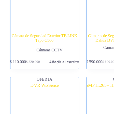
Cámara de Seguridad Exterior TP-LINK
Cámaras de Se
Tapo C500
Dahua DVR
Cámar
Cámaras CCTV
Añadir al carrito
$
110.000
$
590.000
$
220.000
$
600.0
El
El
El
El
precio
precio
precio
precio
original
actual
original
actual
era:
es:
era:
es:
OFERTA
$ 220.000.
$ 110.000.
$ 600.0
$ 590.0