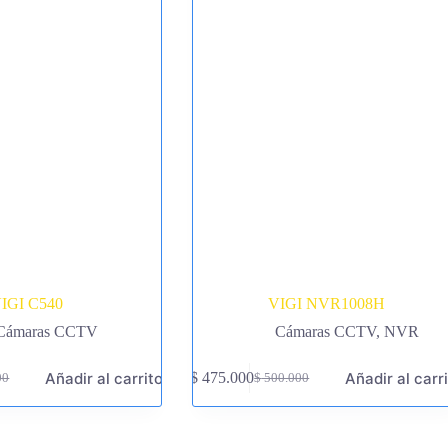
IGI C540
VIGI NVR1008H
Cámaras CCTV
Cámaras CCTV
,
NVR
Añadir al carrito
Añadir al carr
$
475.000
00
$
500.000
El
El
precio
precio
original
actual
era:
es: