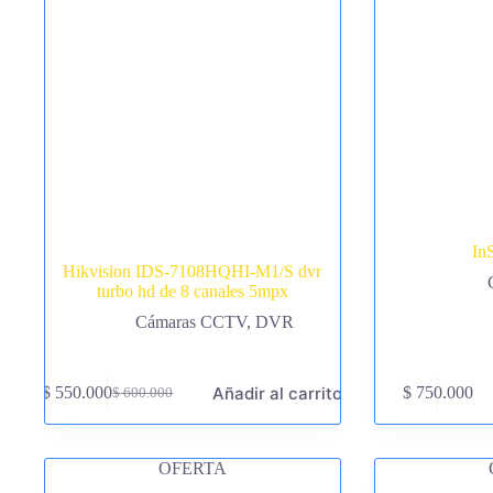
In
Hikvision IDS-7108HQHI-M1/S dvr
turbo hd de 8 canales 5mpx
Cámaras CCTV
,
DVR
Añadir al carrito
$
550.000
$
750.000
$
600.000
El
El
precio
precio
original
actual
era:
es:
OFERTA
$ 600.000.
$ 550.000.