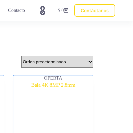
💳
Contáctanos
Contacto
$
0
Pagar
Carro
Factura
de
compra
OFERTA