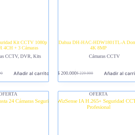
guridad Kit CCTV 1080p
Dahua DH-HAC-HDW1801TL-A Do
 4CH + 3 Cámaras
4K 8MP
as CCTV
,
DVR
,
Kits
Cámaras CCTV
Añadir al carrito
Añadir al carr
$
200.000
00
$
220.000
El
El
precio
precio
original
actual
era:
es:
OFERTA
OFERTA
00.
00.
$ 220.000.
$ 200.000.