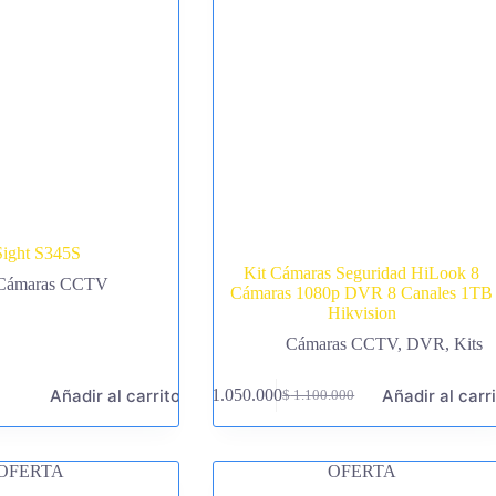
Sight S345S
Kit Cámaras Seguridad HiLook 8
Cámaras CCTV
Cámaras 1080p DVR 8 Canales 1TB
Hikvision
Cámaras CCTV
,
DVR
,
Kits
Añadir al carrito
Añadir al carr
$
1.050.000
$
1.100.000
El
El
precio
precio
original
actual
era:
es:
OFERTA
OFERTA
$ 1.100.000.
$ 1.050.000.