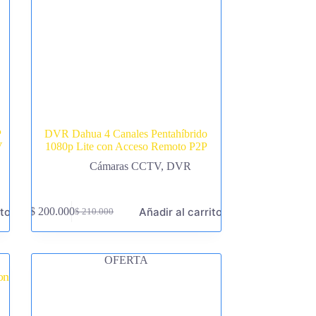
P
DVR Dahua 4 Canales Pentahíbrido
V
1080p Lite con Acceso Remoto P2P
Cámaras CCTV
,
DVR
ito
Añadir al carrito
$
200.000
$
210.000
El
El
precio
precio
original
actual
era:
es:
OFERTA
$ 210.000.
$ 200.000.