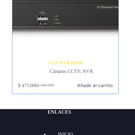
VIGI NVR1008H
Cámaras CCTV
,
NVR
Añadir al carrito
$
475.000
$
500.000
El
El
precio
precio
original
actual
era:
es:
$ 500.000.
$ 475.000.
ENLACES
INICIO