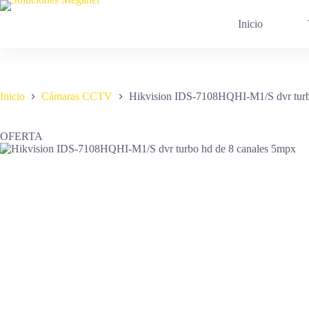
Saltar
al
Inicio
contenido
Inicio
Cámaras CCTV
Hikvision IDS-7108HQHI-M1/S dvr turb
OFERTA