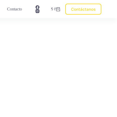
💳
Contáctanos
Contacto
$
0
Pagar
Carro
Factura
de
compra